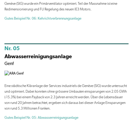
Genève (SIG) wurde ein Primärventilator optimiert. Teil der Massnahme ist eine
Redimensionierung und FU Regelung des neuen IE3 Motors.
Gutes Beispiel Nr. 06: Kehrichtverbrennungsanlage
Nr. 05
Abwasserreinigungsanlage
Genf
Eine städtische Kläranlage der Services industriels de Genève (SIG) wurde untersucht
und optimiert. Dabei konnten ohne grössere Umbauten einsparungen von 2.05 GWh
(-15.3%) bei einem Payback von 2.3 Jahren erreicht werden. Über die Lebensdauer
von rund 20 Jahren betrachtet, ergeben sich daraus bei dieser Anlage Einsparungen
von rund 5.3 Millionen Franken.
Gutes Beispiel Nr. 05: Abwasserreinigungsanlage