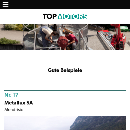
Main
Direkt
zum
navigation
Inhalt
Gute Beispiele
Nr. 17
Metallux SA
Mendrisio