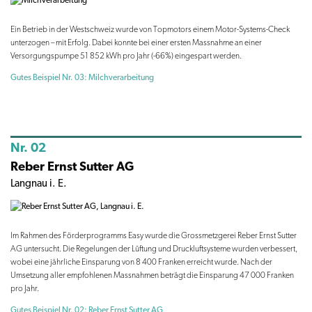
Ein Betrieb in der Westschweiz wurde von Topmotors einem Motor-Systems-Check
unterzogen – mit Erfolg. Dabei konnte bei einer ersten Massnahme an einer
Versorgungspumpe 51 852 kWh pro Jahr (-66%) eingespart werden.
Gutes Beispiel Nr. 03: Milchverarbeitung
Nr. 02
Reber Ernst Sutter AG
Langnau i. E.
Im Rahmen des Förderprogramms Easy wurde die Grossmetzgerei Reber Ernst Sutter
AG untersucht. Die Regelungen der Lüftung und Druckluftsysteme wurden verbessert,
wobei eine jährliche Einsparung von 8 400 Franken erreicht wurde. Nach der
Umsetzung aller empfohlenen Massnahmen beträgt die Einsparung 47 000 Franken
pro Jahr.
Gutes Beispiel Nr. 02: Reber Ernst Sutter AG