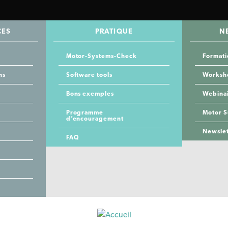
CES
PRATIQUE
N
Motor-Systems-Check
Formati
ns
Software tools
Worksh
Bons exemples
Webina
Programme
Motor 
d’encouragement
Newslet
FAQ