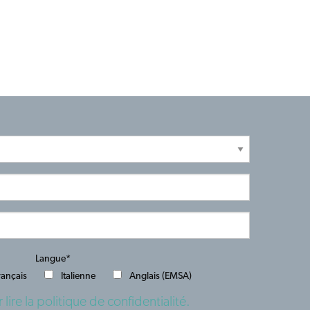
Langue*
rançais
Italienne
Anglais (EMSA)
 lire la politique de confidentialité.