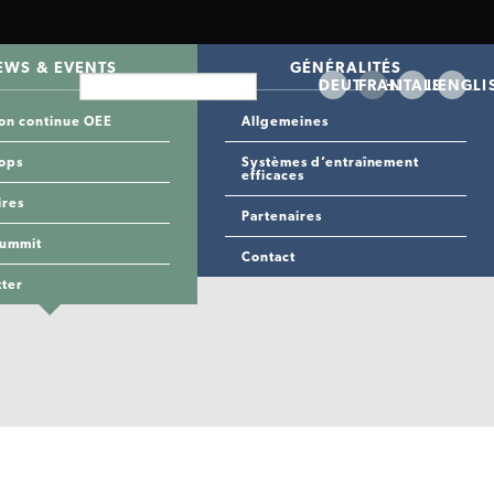
EWS & EVENTS
GÉNÉRALITÉS
DEUTSCH
FRANÇAIS
ITALIAN
ENGLI
on continue OEE
Allgemeines
ops
Systèmes d’entraînement
efficaces
ires
Partenaires
Summit
Contact
ter